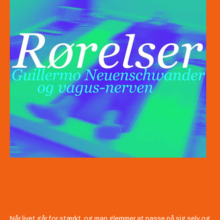
Når livet går for stærkt, og man glemmer at passe på sig selv og