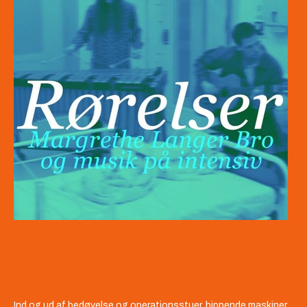
Ind og ud af bedøvelse og operationsstuer, bippende maskiner,